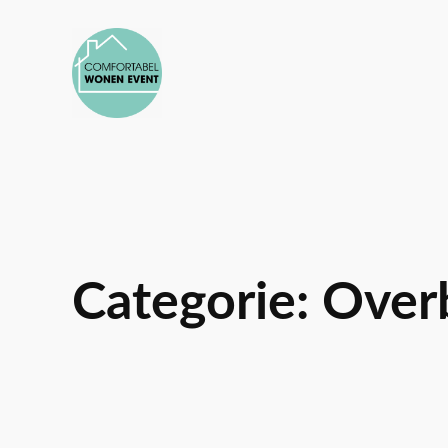
Ga
naar
de
inhoud
Categorie:
Over