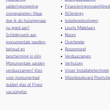
salderingsregeling
Financieringsmogelijkhe
zonnepanelen: Waar
ISOenergy
doe ik als huiseigenaar
Isolatieoplossingen
nu goed aan?
Leunis Makelaars
Schilderwerk aan
Noom
monumentale panden:
Overbeeke
behoud en
Roozemond
bescherming in één
Verduurzamen
Monumentale panden
Verhuizen
verduurzamen? Kies
Visser Installatietechniek
voor monumentaal
Woonboulevard Poortvli
dubbel glas of Fineo
vacuümglas