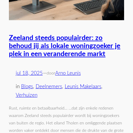
Zeeland steeds populairder: zo
behoud jij als lokale woningzoeker je
plek in een veranderende markt
jul 18, 2025
—
Arno Leunis
door
in
Blogs
, 
Deelnemers
, 
Leunis Makelaars
, 
Verhuizen
Rust, ruimte en betaalbaarheid… …dat zijn enkele redenen
waarom Zeeland steeds populairder wordt bij woningzoekers
van buiten de regio. Het eiland Tholen en omliggende plaatsen
worden vaker ontdekt door mensen die de drukte van de grote