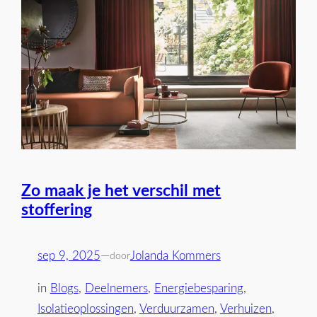
Zo maak je het verschil met
stoffering
sep 9, 2025
—
Jolanda Kommers
door
in
Blogs
, 
Deelnemers
, 
Energiebesparing
, 
Isolatieoplossingen
, 
Verduurzamen
, 
Verhuizen
, 