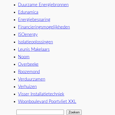
Duurzame Energiebronnen
Edunamica
Energiebesparing
Financieringsmogelijkheden
ISOenergy
Isolatieoplossingen
Leunis Makelaars
Noom
Overbeeke
Roozemond
Verduurzamen
Verhuizen
Visser Installatietechniek
Woonboulevard Poortvliet XXL
Zoeken
Z