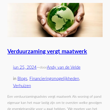
Verduurzaming vergt maatwerk
jun 25, 2024
—
Andy van de Velde
door
in
Blogs
, 
Financieringsmogelijkheden
, 
Verhuizen
Een verduurzamingsadvies vergt maatwerk Als woning of pand
eigenaar kan het maar lastig zijn om te overzien welke gevolgen
de energietransitie voor u gaat hebben. ‘We moeten van het