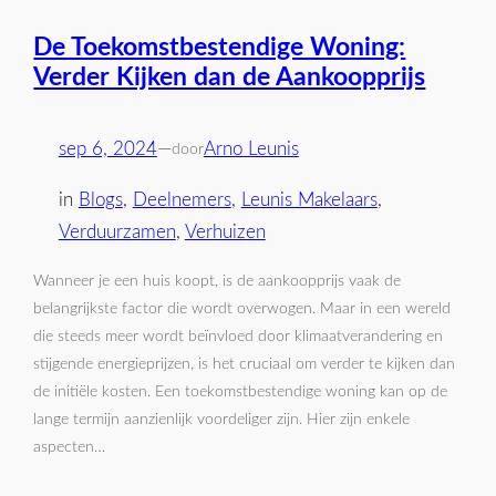
De Toekomstbestendige Woning:
Verder Kijken dan de Aankoopprijs
sep 6, 2024
—
Arno Leunis
door
in
Blogs
, 
Deelnemers
, 
Leunis Makelaars
, 
Verduurzamen
, 
Verhuizen
Wanneer je een huis koopt, is de aankoopprijs vaak de
belangrijkste factor die wordt overwogen. Maar in een wereld
die steeds meer wordt beïnvloed door klimaatverandering en
stijgende energieprijzen, is het cruciaal om verder te kijken dan
de initiële kosten. Een toekomstbestendige woning kan op de
lange termijn aanzienlijk voordeliger zijn. Hier zijn enkele
aspecten…