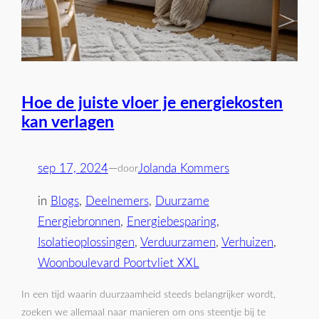
Hoe de juiste vloer je energiekosten
kan verlagen
sep 17, 2024
—
Jolanda Kommers
door
in
Blogs
, 
Deelnemers
, 
Duurzame
Energiebronnen
, 
Energiebesparing
, 
Isolatieoplossingen
, 
Verduurzamen
, 
Verhuizen
, 
Woonboulevard Poortvliet XXL
In een tijd waarin duurzaamheid steeds belangrijker wordt,
zoeken we allemaal naar manieren om ons steentje bij te