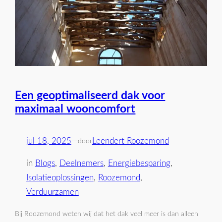
Een geoptimaliseerd dak voor
maximaal wooncomfort
jul 18, 2025
—
Leendert Roozemond
door
in
Blogs
, 
Deelnemers
, 
Energiebesparing
, 
Isolatieoplossingen
, 
Roozemond
, 
Verduurzamen
Bij Roozemond weten wij dat het dak veel meer is dan alleen