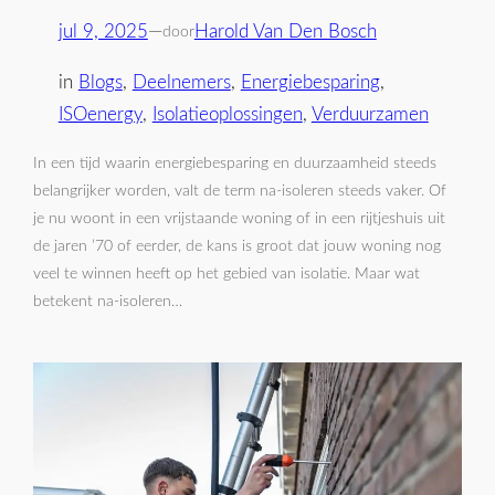
jul 9, 2025
—
Harold Van Den Bosch
door
in
Blogs
, 
Deelnemers
, 
Energiebesparing
, 
ISOenergy
, 
Isolatieoplossingen
, 
Verduurzamen
In een tijd waarin energiebesparing en duurzaamheid steeds
belangrijker worden, valt de term na-isoleren steeds vaker. Of
je nu woont in een vrijstaande woning of in een rijtjeshuis uit
de jaren ’70 of eerder, de kans is groot dat jouw woning nog
veel te winnen heeft op het gebied van isolatie. Maar wat
betekent na-isoleren…