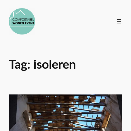
Ga
naar
de
inhoud
Tag:
isoleren