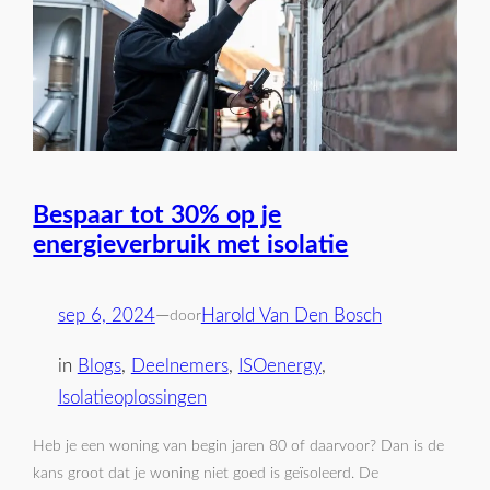
Bespaar tot 30% op je
energieverbruik met isolatie
sep 6, 2024
—
Harold Van Den Bosch
door
in
Blogs
, 
Deelnemers
, 
ISOenergy
, 
Isolatieoplossingen
Heb je een woning van begin jaren 80 of daarvoor? Dan is de
kans groot dat je woning niet goed is geïsoleerd. De