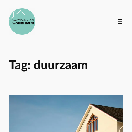
Ga
naar
de
inhoud
Tag:
duurzaam