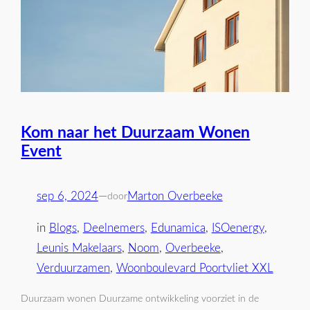
Kom naar het Duurzaam Wonen
Event
sep 6, 2024
—
Marton Overbeeke
door
in
Blogs
, 
Deelnemers
, 
Edunamica
, 
ISOenergy
, 
Leunis Makelaars
, 
Noom
, 
Overbeeke
, 
Verduurzamen
, 
Woonboulevard Poortvliet XXL
Duurzaam wonen Duurzame ontwikkeling voorziet in de