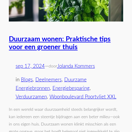
Duurzaam wonen: Praktische tips
voor een groener thuis
sep 17, 2024
—
Jolanda Kommers
door
in
Blogs
, 
Deelnemers
, 
Duurzame
Energiebronnen
, 
Energiebesparing
, 
Verduurzamen
, 
Woonboulevard Poortvliet XXL
In een wereld waar duurzaamheid steeds belangrijker wordt,
kan iedereen een steentje bijdragen aan een beter milieu—ook
in ons eigen huis. Duurzaam wonen klinkt misschien als een
grote opgave, maar het hoeft helemaal niet ingewikkeld te zijn.