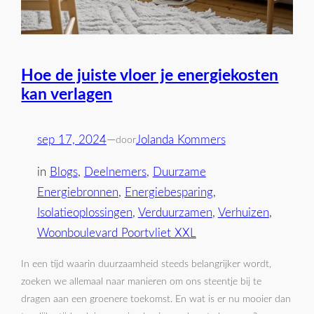
Hoe de juiste vloer je energiekosten
kan verlagen
sep 17, 2024
—
Jolanda Kommers
door
in
Blogs
, 
Deelnemers
, 
Duurzame
Energiebronnen
, 
Energiebesparing
, 
Isolatieoplossingen
, 
Verduurzamen
, 
Verhuizen
, 
Woonboulevard Poortvliet XXL
In een tijd waarin duurzaamheid steeds belangrijker wordt,
zoeken we allemaal naar manieren om ons steentje bij te
dragen aan een groenere toekomst. En wat is er nu mooier dan