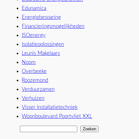
Edunamica
Energiebesparing
Financieringsmogelijkheden
ISOenergy
Isolatieoplossingen
Leunis Makelaars
Noom
Overbeeke
Roozemond
Verduurzamen
Verhuizen
Visser Installatietechniek
Woonboulevard Poortvliet XXL
Zoeken
Z
o