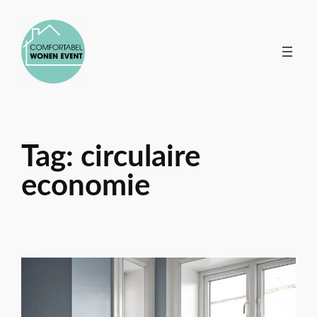
Ga
naar
de
inhoud
Tag:
circulaire
economie